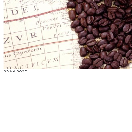
23 Jul 2025
Die Geschichte des Kaffees: Von
Legenden zu globaler Leidenschaft
🌿 Ursprung: Legendäre Ziegenhirtenreste Der
häufigste Mythos über die Herkunft des Kaffees spielt
im 9. Jahrhunde...
Weiterlesen