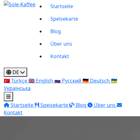
Startseite
Speisekarte
Blog
Über uns
Kontakt
DE
🇹🇷
Türkçe
🇬🇧
English
🇷🇺
Русский
🇩🇪
Deutsch
🇺🇦
Українська
Startseite
Speisekarte
Blog
Über uns
Kontakt