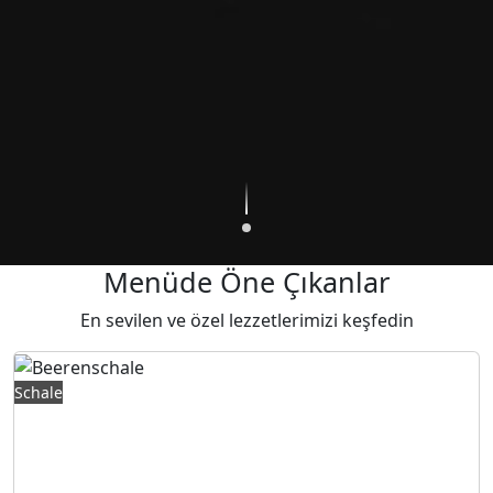
Menüde Öne Çıkanlar
En sevilen ve özel lezzetlerimizi keşfedin
415,00 TL
Schale