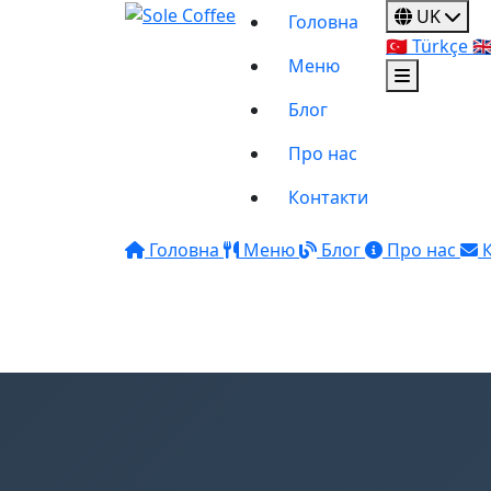
UK
Головна
🇹🇷
Türkçe
🇬
Меню
Блог
Про нас
Контакти
Головна
Меню
Блог
Про нас