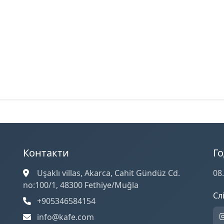
Контакти
Г
Uşaklı villas, Akarca, Cahit Gündüz Cd.
08.
no:100/1, 48300 Fethiye/Muğla
Сл
+905346584154
info@kafe.com