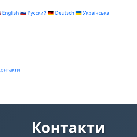

English
🇷🇺
Русский
🇩🇪
Deutsch
🇺🇦
Українська
Контакти
Контакти