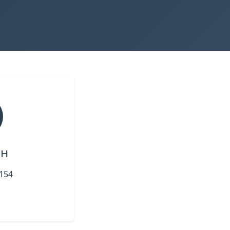
он
154