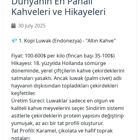
Dünyanın En Pahalı
Kahveleri ve Hikayeleri
30 July 2025
💎 1. Kopi Luwak (Endonezya) - "Altın Kahve"
Fiyat: 100-600$ per kilo (fincan başı 35-100$)
Hikayesi: 18. yüzyılda Hollanda sömürge
döneminde, yerel çiftçilerin kahve çekirdeklerini
satmaları yasaktı. Ancak luwak (palm civet) adlı
hayvanın dışkısından topladıkları çekirdekleri
keşfettiler.
Üretim Süreci: Luwaklar sadece en olgun ve
kaliteli kahve meyvelerini seçer. Sindirim sistemi
asitlerle çekirdeklerin protein yapısını değiştirip
yumuşak, az acı bir tat profili oluşturur.
Tat Profili: Karamel, çikolata ve hafif toprak
notaları