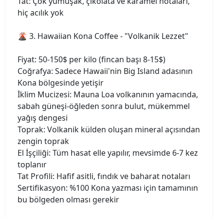
Tat: Çok yumuşak, çikolata ve karamel notaları,
hiç acılık yok
🌋 3. Hawaiian Kona Coffee - "Volkanik Lezzet"
Fiyat: 50-150$ per kilo (fincan başı 8-15$)
Coğrafya: Sadece Hawaii'nin Big Island adasının
Kona bölgesinde yetişir
İklim Mucizesi: Mauna Loa volkanının yamacında,
sabah güneşi-öğleden sonra bulut, mükemmel
yağış dengesi
Toprak: Volkanik külden oluşan mineral açısından
zengin toprak
El İşçiliği: Tüm hasat elle yapılır, mevsimde 6-7 kez
toplanır
Tat Profili: Hafif asitli, fındık ve baharat notaları
Sertifikasyon: %100 Kona yazması için tamamının
bu bölgeden olması gerekir