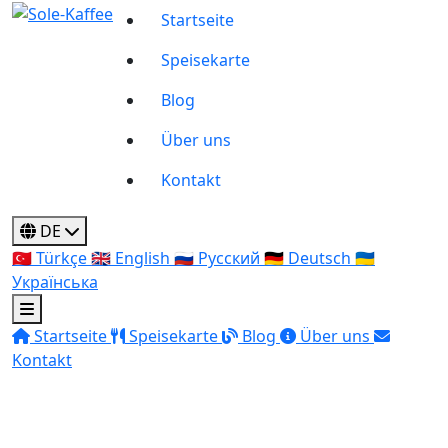
Startseite
Speisekarte
Blog
Über uns
Kontakt
DE
🇹🇷
Türkçe
🇬🇧
English
🇷🇺
Русский
🇩🇪
Deutsch
🇺🇦
Українська
Startseite
Speisekarte
Blog
Über uns
Kontakt