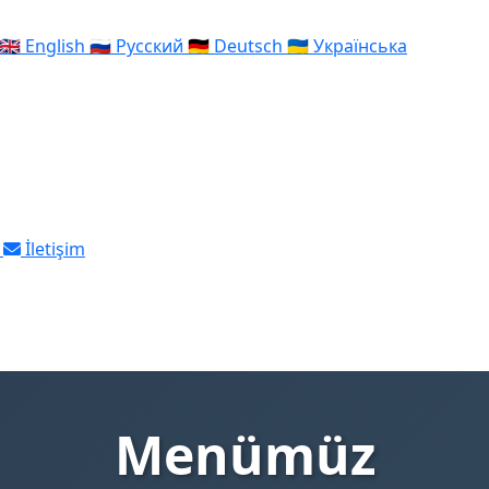
🇬🇧
English
🇷🇺
Русский
🇩🇪
Deutsch
🇺🇦
Українська
İletişim
Menümüz