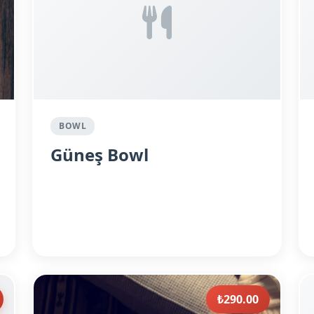
BOWL
Güneş Bowl
₺290.00