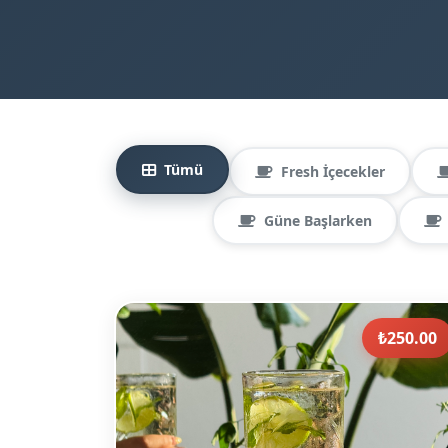
Tümü
Fresh İçecekler
Güne Başlarken
₺250.00