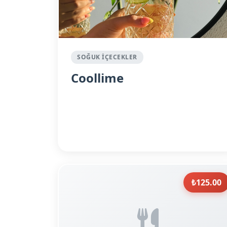
SOĞUK İÇECEKLER
Coollime
₺125.00