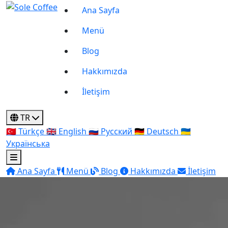
Ana Sayfa
Menü
Blog
Hakkımızda
İletişim
TR
🇹🇷
Türkçe
🇬🇧
English
🇷🇺
Русский
🇩🇪
Deutsch
🇺🇦
Українська
Ana Sayfa
Menü
Blog
Hakkımızda
İletişim