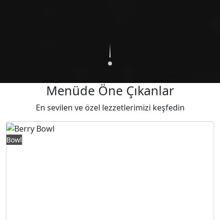
Menüde Öne Çıkanlar
En sevilen ve özel lezzetlerimizi keşfedin
415,00 TL
Bowl