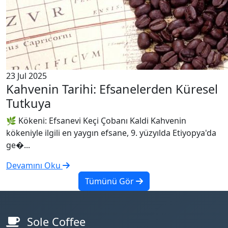
23 Jul 2025
Kahvenin Tarihi: Efsanelerden Küresel
Tutkuya
🌿 Kökeni: Efsanevi Keçi Çobanı Kaldi Kahvenin
kökeniyle ilgili en yaygın efsane, 9. yüzyılda Etiyopya'da
ge�...
Devamını Oku
Tümünü Gör
Sole Coffee